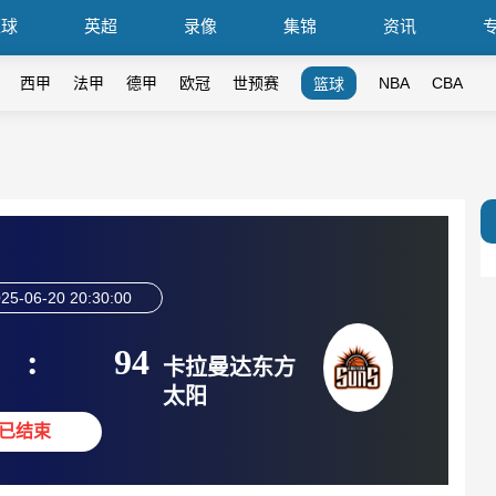
篮球
英超
录像
集锦
资讯
西甲
法甲
德甲
欧冠
世预赛
NBA
CBA
篮球
25-06-20 20:30:00
:
94
卡拉曼达东方
太阳
已结束