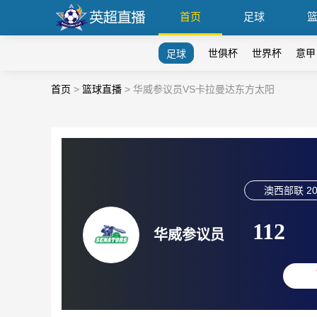
首页
足球
世俱杯
世界杯
意甲
足球
首页
>
篮球直播
>
华威参议员VS卡拉曼达东方太阳
澳西部联
20
112
华威参议员