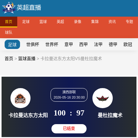
首页
足球
篮球
英超
录像
集锦
资讯
专题
球队
世俱杯
世界杯
意甲
西甲
法甲
德甲
欧冠
足球
首页
>
篮球直播
>
卡拉曼达东方太阳VS曼杜拉魔术
澳西部联
2026-05-16 20:30:00
100
:
97