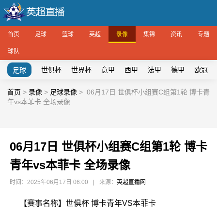
首页
足球
篮球
英超
录像
集锦
资讯
专题
球队
世俱杯
世界杯
意甲
西甲
法甲
德甲
欧冠
足球
首页
>
录像
>
足球录像
>
06月17日 世俱杯小组赛C组第1轮 博卡青
年vs本菲卡 全场录像
06月17日 世俱杯小组赛C组第1轮 博卡
青年vs本菲卡 全场录像
时间：2025年06月17日 06:00
|
来源：
英超直播网
【赛事名称】世俱杯 博卡青年VS本菲卡