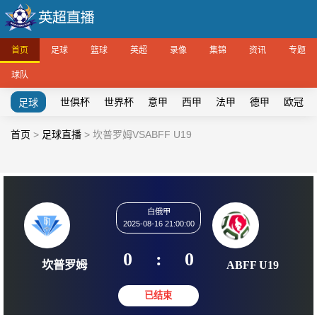
首页
足球
篮球
英超
录像
集锦
资讯
专题
球队
世俱杯
世界杯
意甲
西甲
法甲
德甲
欧冠
足球
首页
>
足球直播
>
坎普罗姆VSABFF U19
白俄甲
2025-08-16 21:00:00
0
:
0