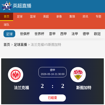
首页
足球
篮球
英超
录像
集锦
资讯
专题
球队
世俱杯
世界杯
意甲
西甲
法甲
德甲
欧冠
足球
首页
>
足球直播
>
法兰克福VS斯图加特
德甲
2026-05-16 21:30:00
2
:
2