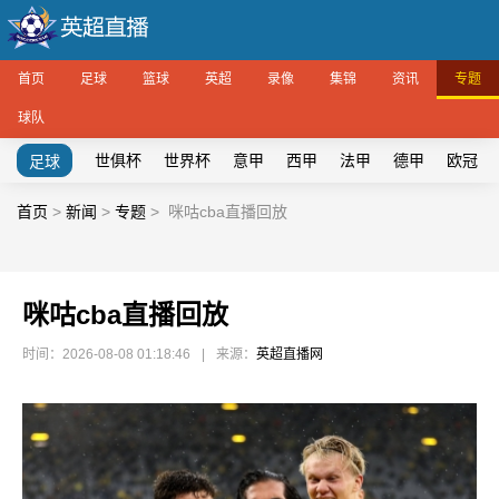
首页
足球
篮球
英超
录像
集锦
资讯
专题
球队
世俱杯
世界杯
意甲
西甲
法甲
德甲
欧冠
足球
首页
>
新闻
>
专题
>
咪咕cba直播回放
咪咕cba直播回放
时间：2026-08-08 01:18:46
|
来源：
英超直播网