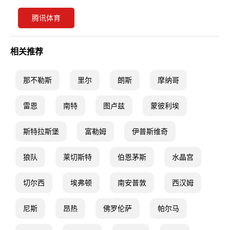
腾讯体育
相关推荐
那不勒斯
里尔
朗斯
摩纳哥
雷恩
南特
图卢兹
蒙彼利埃
斯特拉斯堡
富勒姆
伊普斯维奇
狼队
莱切斯特
伯恩茅斯
水晶宫
切尔西
埃弗顿
南安普敦
西汉姆
尼斯
昂热
佛罗伦萨
帕尔马