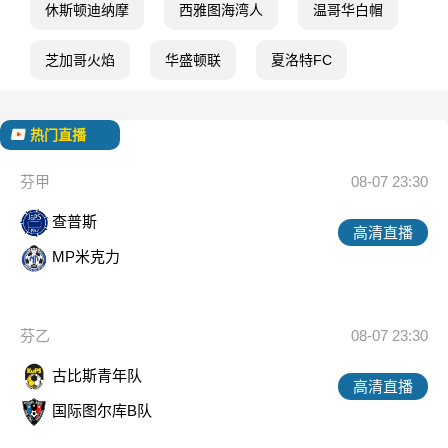
休斯顿迪纳摩
西雅图海湾人
温哥华白帽
芝加哥火焰
华盛顿联
夏洛特FC
热门直播
芬甲
08-07 23:30
查普斯
高清直播
MP米克力
芬乙
08-07 23:30
古比斯青年队
高清直播
国际图尔库B队