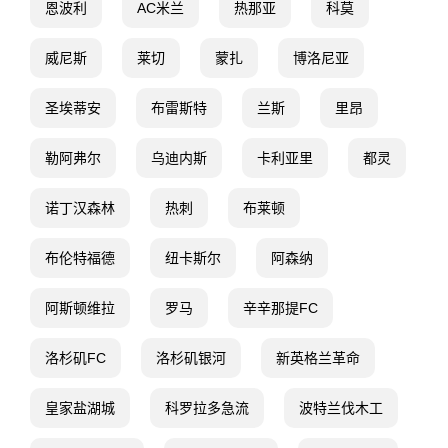
恩波利
AC米兰
热那亚
科莫
威尼斯
莱切
蒙扎
博洛尼亚
圣埃蒂安
布雷斯特
兰斯
里昂
勒阿弗尔
乌迪内斯
卡利亚里
都灵
诺丁汉森林
热刺
布莱顿
布伦特福德
纽卡斯尔
阿森纳
阿斯顿维拉
罗马
辛辛那提FC
洛杉矶FC
洛杉矶银河
新英格兰革命
皇家盐湖城
科罗拉多急流
波特兰伐木工