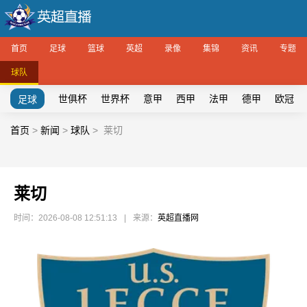
首页
足球
篮球
英超
录像
集锦
资讯
专题
球队
世俱杯
世界杯
意甲
西甲
法甲
德甲
欧冠
足球
首页
>
新闻
>
球队
>
莱切
莱切
时间：2026-08-08 12:51:13
|
来源：
英超直播网