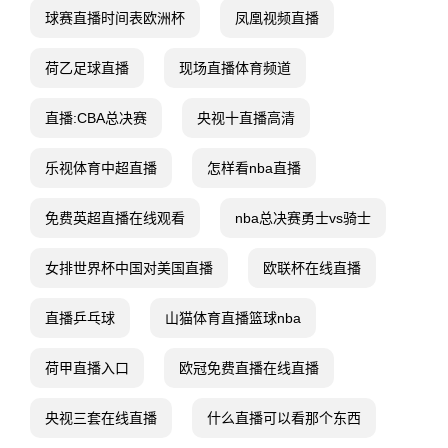
球赛直播时间表欧洲杯
凤凰视频直播
荷乙足球直播
现场直播体育频道
直播:CBA总决赛
央视十直播高清
乐视体育中超直播
怎样看nba直播
免费英超直播在线观看
nba总决赛勇士vs骑士
女排世界杯中国对美国直播
欧联杯在线直播
直播乒乓球
山猫体育直播篮球nba
荷甲直播入口
欧冠免费直播在线直播
央视三套在线直播
什么直播可以看那个东西