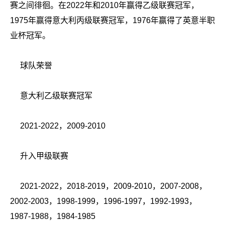
赛之间徘徊。在2022年和2010年赢得乙级联赛冠军，
1975年赢得意大利丙级联赛冠军，1976年赢得了英意半职
业杯冠军。
球队荣誉
意大利乙级联赛冠军
2021-2022，2009-2010
升入甲级联赛
2021-2022，2018-2019，2009-2010，2007-2008，
2002-2003，1998-1999，1996-1997，1992-1993，
1987-1988，1984-1985