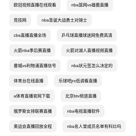
欧冠视频直播在线观看
nba篮网vs雄鹿直播
竞技网
nba圣诞大战勇士对骑士
cba直播直播全场
乒乓球直播球迷网免费高清
火箭nba季后赛直播
火箭对湖人直播视频直播
曼城vs利物浦直播信号
nba状元签怎么决定的
体育台在线直播
乐球吧jrs低调看直播
a体育直播官网下载
北京btv频道直播
俄罗斯女排联赛直播
nba电视直播软件
奥运会直播回放全程
nba名人堂成员名单有科比吗