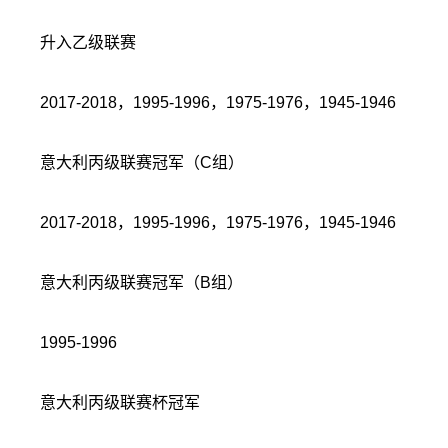
升入乙级联赛
2017-2018，1995-1996，1975-1976，1945-1946
意大利丙级联赛冠军（C组）
2017-2018，1995-1996，1975-1976，1945-1946
意大利丙级联赛冠军（B组）
1995-1996
意大利丙级联赛杯冠军