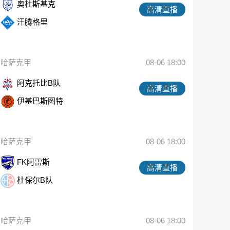
奥杜斯基克
高清直播
汗腾格里
哈萨克甲
08-06 18:00
阿克托比B队
高清直播
伊基巴斯图特
哈萨克甲
08-06 18:00
FK阿雷斯
高清直播
杜保尔B队
哈萨克甲
08-06 18:00