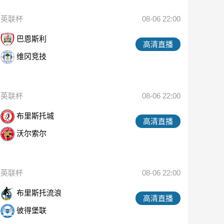
英联杯
08-06 22:00
巴恩斯利
高清直播
维冈竞技
英联杯
08-06 22:00
布里斯托城
高清直播
沃尔索尔
英联杯
08-06 22:00
布里斯托流浪
高清直播
彼得堡联