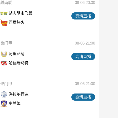
越南联
08-06 20:30
胡志明市飞翼
高清直播
西贡热火
也门甲
08-06 21:00
阿里萨纳
高清直播
哈德瑞马特
也门甲
08-06 21:00
海拉尔荷达
高清直播
史兰姆