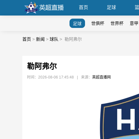
首页
足球
世俱杯
世界杯
意甲
足球
首页
>
新闻
>
球队
>
勒阿弗尔
勒阿弗尔
时间：2026-08-06 17:45:48
|
来源：
英超直播网