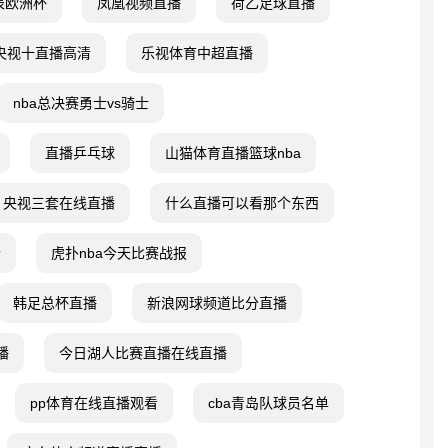
表欧洲杯
凤凰视频直播
荷乙足球直播
央视十直播高清
乐视体育中超直播
nba总决赛勇士vs骑士
直播乒乓球
山猫体育直播篮球nba
央视三套在线直播
什么直播可以看那个东西
士
虎扑nba今天比赛战报
韩足总杯直播
新浪网球频道比分直播
播
今日湖人比赛直播在线直播
pp体育在线直播观看
cba青岛队球员名单