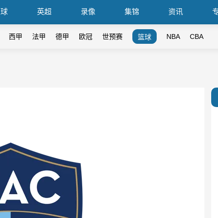
篮球
英超
录像
集锦
资讯
西甲
法甲
德甲
欧冠
世预赛
NBA
CBA
篮球