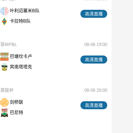
叶利迈塞米B队
高清直播
卡拉特B队
菲MPBL
08-06 19:00
巴塘坎卡卢
高清直播
宾南塔塔克
英联杯
08-06 20:00
剑桥联
高清直播
巴尼特