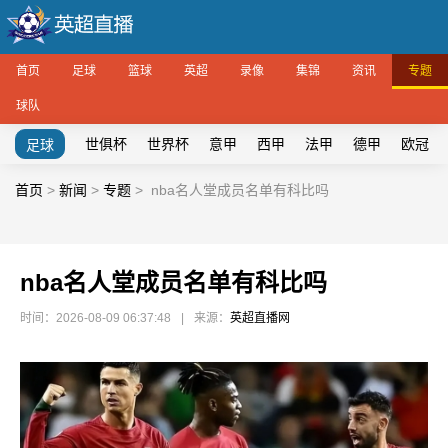
首页
足球
篮球
英超
录像
集锦
资讯
专题
球队
世俱杯
世界杯
意甲
西甲
法甲
德甲
欧冠
足球
首页
>
新闻
>
专题
>
nba名人堂成员名单有科比吗
nba名人堂成员名单有科比吗
时间：2026-08-09 06:37:48
|
来源：
英超直播网