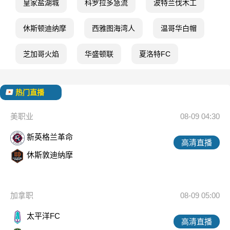
皇家盐湖城
科罗拉多急流
波特兰伐木工
休斯顿迪纳摩
西雅图海湾人
温哥华白帽
芝加哥火焰
华盛顿联
夏洛特FC
热门直播
美职业
08-09 04:30
新英格兰革命
高清直播
休斯敦迪纳摩
加拿职
08-09 05:00
太平洋FC
高清直播