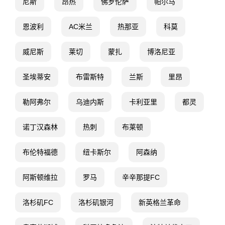
尼斯
昂热
佛罗伦萨
帕尔马
恩波利
AC米兰
热那亚
科莫
威尼斯
莱切
蒙扎
博洛尼亚
圣埃蒂安
布雷斯特
兰斯
里昂
勒阿弗尔
乌迪内斯
卡利亚里
都灵
诺丁汉森林
热刺
布莱顿
布伦特福德
纽卡斯尔
阿森纳
阿斯顿维拉
罗马
辛辛那提FC
洛杉矶FC
洛杉矶银河
新英格兰革命