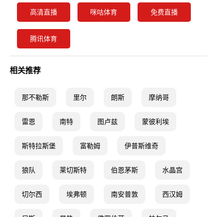
高清直播
咪咕体育
免费直播
腾讯体育
相关推荐
那不勒斯
里尔
朗斯
摩纳哥
雷恩
南特
图卢兹
蒙彼利埃
斯特拉斯堡
富勒姆
伊普斯维奇
狼队
莱切斯特
伯恩茅斯
水晶宫
切尔西
埃弗顿
南安普敦
西汉姆