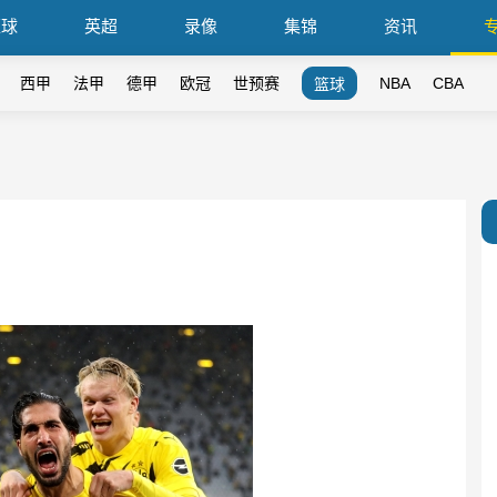
篮球
英超
录像
集锦
资讯
西甲
法甲
德甲
欧冠
世预赛
NBA
CBA
篮球