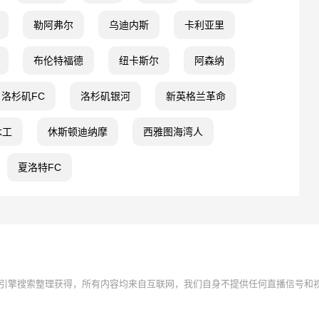
勒阿弗尔
乌迪内斯
卡利亚里
布伦特福德
纽卡斯尔
阿森纳
洛杉矶FC
洛杉矶银河
新英格兰革命
木工
休斯顿迪纳摩
西雅图海湾人
夏洛特FC
引擎搜索整理获得，所有内容均来自互联网，我们自身不提供任何直播信号和