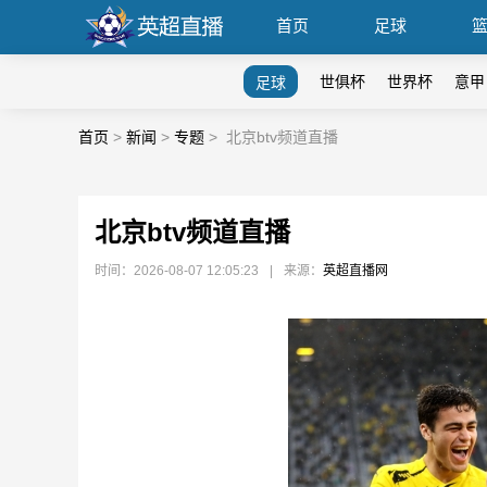
首页
足球
世俱杯
世界杯
意甲
足球
首页
>
新闻
>
专题
>
北京btv频道直播
北京btv频道直播
时间：2026-08-07 12:05:23
|
来源：
英超直播网