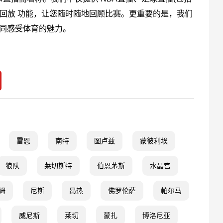
 回放 功能，让您随时随地回顾比赛。更重要的是，我们
共同感受体育的魅力。
雷恩
南特
图卢兹
蒙彼利埃
狼队
莱切斯特
伯恩茅斯
水晶宫
姆
尼斯
昂热
佛罗伦萨
帕尔马
威尼斯
莱切
蒙扎
博洛尼亚