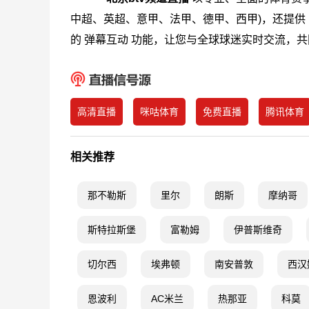
中超、英超、意甲、法甲、德甲、西甲)，还提供
的 弹幕互动 功能，让您与全球球迷实时交流，
高清直播
咪咕体育
免费直播
腾讯体育
相关推荐
那不勒斯
里尔
朗斯
摩纳哥
斯特拉斯堡
富勒姆
伊普斯维奇
切尔西
埃弗顿
南安普敦
西汉
恩波利
AC米兰
热那亚
科莫