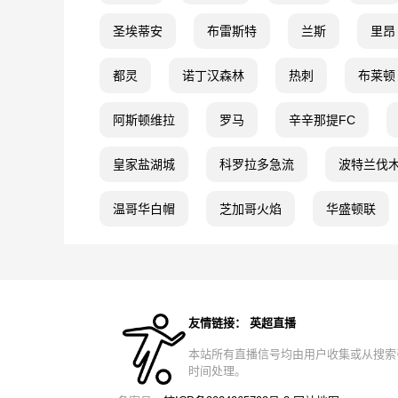
圣埃蒂安
布雷斯特
兰斯
里昂
都灵
诺丁汉森林
热刺
布莱顿
阿斯顿维拉
罗马
辛辛那提FC
皇家盐湖城
科罗拉多急流
波特兰伐
温哥华白帽
芝加哥火焰
华盛顿联
友情链接：
英超直播
本站所有直播信号均由用户收集或从搜索
时间处理。